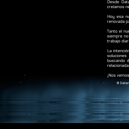
Desde Data
creíamos ne
Hoy esa nu
renovada p
Tanto el nu
siempre no
trabajo diar
La intenció
soluciones
buscando d
relacionada
¡Nos vemos 
® Datam