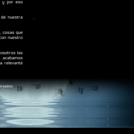
s y por eso
 de nuestra
d, cosas que
con nuestro
vosotros las
ue acabamos
a relevante
ervados.